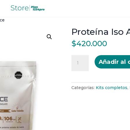
nce
Proteína Iso
$
420.000
Proteína
Añadir al 
Iso
Advance
cantidad
Categorías:
Kits completos
,